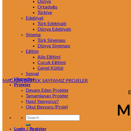
Dünya
Ortadoğu
Türkiye
Edebiyat
Türk Edebiyatı
Dünya Edebiyatı
Sinema
Türk Sineması
Dünya Sineması
Eğitim
Aile Eğitimi
Çocuk Eğitimi
Genel Kültür
Sosyal
Hizmetler
MAĞAZA
DESTEK SAYFAMIZ
PROJELER
Projeler
Devam Eden Projeler
E
Tamamlanan Projeler
Nasıl Yapıyoruz?
M
Okul Başvuru (Proje)
Search
for:
Login / Register