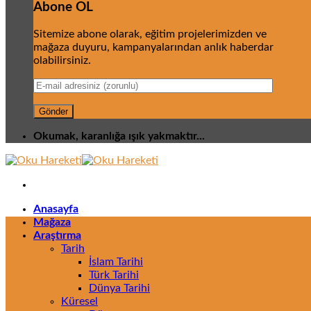
Abone OL
Sitemize abone olarak, eğitim projelerimizden ve
mağaza duyuru, kampanyalarından anlık haberdar
olabilirsiniz.
Okumak, karanlığa ışık yakmaktır...
Anasayfa
Mağaza
Araştırma
Tarih
İslam Tarihi
Türk Tarihi
Dünya Tarihi
Küresel