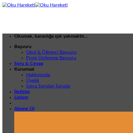
İçeriğe
atla
Okumak, karanlığa ışık yakmaktır...
Başvuru
Okul & Öğrenci Başvuru
Proje Üstlenme Başvuru
Soru & Cevap
Kurumsal
Hakkımızda
Üyelik
Sıkça Sorulan Sorular
İletişim
Listem
Abone Ol