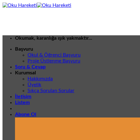
İçeriğe
atla
Okumak, karanlığa ışık yakmaktır...
Başvuru
Okul & Öğrenci Başvuru
Proje Üstlenme Başvuru
Soru & Cevap
Kurumsal
Hakkımızda
Üyelik
Sıkça Sorulan Sorular
İletişim
Listem
Abone Ol