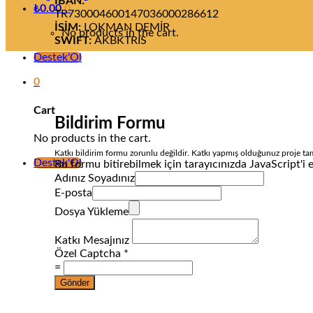
IBAN:
₺
0.00
0
TR730004600147036000286612
İSİM:
LOKMAN DEMİR
No products in the cart.
SWIFT:
AKBKTRIS
Destek'Ol
0
Cart
Bildirim Formu
No products in the cart.
Katkı bildirim formu zorunlu değildir. Katkı yapmış olduğunuz proje tama
Destek'Ol
Bu formu bitirebilmek için tarayıcınızda JavaScript'i e
Adınız Soyadınız
E-posta
Dosya Yükleme
Katkı Mesajınız
Özel Captcha
*
=
Gönder