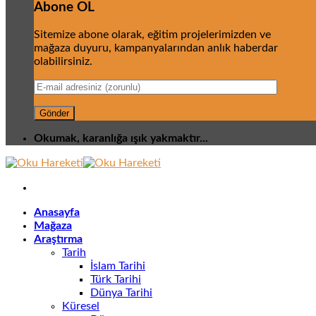
Abone OL
Sitemize abone olarak, eğitim projelerimizden ve
mağaza duyuru, kampanyalarından anlık haberdar
olabilirsiniz.
Okumak, karanlığa ışık yakmaktır...
Anasayfa
Mağaza
Araştırma
Tarih
İslam Tarihi
Türk Tarihi
Dünya Tarihi
Küresel