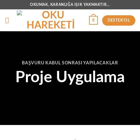
İçeriğe
OKUMAK, KARANLIĞA IŞIK YAKMAKTIR...
atla
0
DESTEK'OL
BAŞVURU KABUL SONRASI YAPILACAKLAR
Proje Uygulama