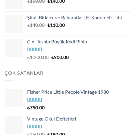
Original
Current
₺
150.00
₺
140.00
price
price
was:
is:
Şifalı Bitkiler ve Baharatlar (El-Kanun Fi’t-Tıb)
₺150.00.
₺140.00.
Original
Current
₺
140.00
₺
110.00
price
price
was:
is:
Çini Tezhip Büyük Kedi Biblo
₺140.00.
₺110.00.
Rated
5.00
₺
1,200.00
₺
900.00
out of 5
ÇOK SATANLAR
Fisher Price Little People Vintage 1980
Rated
4.67
₺
750.00
out of 5
Vintage Okul Defterleri
Rated
Original
Current
₺
250.00
₺
180.00