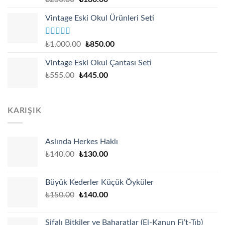
4.17
out
price
price
of 5
Vintage Eski Okul Ürünleri Seti
was:
is:
₺250.00.
₺180.00.
Rated
Original
Current
₺
1,000.00
₺
850.00
4.00
out
price
price
of 5
Vintage Eski Okul Çantası Seti
was:
is:
₺
555.00
₺
445.00
₺1,000.00.
₺850.00.
KARIŞIK
Aslında Herkes Haklı
Original
Current
₺
140.00
₺
130.00
price
price
was:
is:
Büyük Kederler Küçük Öyküler
₺140.00.
₺130.00.
Original
Current
₺
150.00
₺
140.00
price
price
was:
is:
Şifalı Bitkiler ve Baharatlar (El-Kanun Fi’t-Tıb)