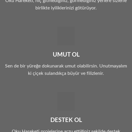
Oku Hareketi, hiç gitmediğiniz, görmediğiniz yerlere sizlerle
birlikte iyiliklerinizi götürüyor.
UMUT OL
Sen de bir yüreğe dokunarak umut olabilirsin. Unutmayalım
ki çiçek sulandıkça büyür ve filizlenir.
DESTEK OL
Oku Hareketi projelerine arzu ettiğiniz şekilde destek