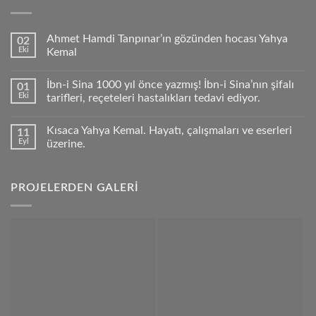
Ahmet Hamdi Tanpınar’ın gözünden hocası Yahya
02
Eki
Kemal
İbn-i Sina 1000 yıl önce yazmış! İbn-i Sina’nın şifalı
01
Eki
tarifleri, reçeteleri hastalıkları tedavi ediyor.
Kısaca Yahya Kemal. Hayatı, çalışmaları ve eserleri
11
Eyl
üzerine.
PROJELERDEN GALERİ