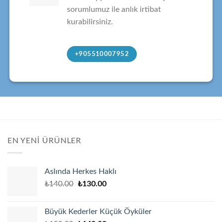
sorumlumuz ile anlık irtibat
kurabilirsiniz.
+905510007952
EN YENI ÜRÜNLER
Aslında Herkes Haklı
Original
Current
₺
140.00
₺
130.00
price
price
was:
is:
Büyük Kederler Küçük Öyküler
₺140.00.
₺130.00.