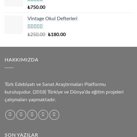
Rated
4.67
₺
750.00
out of 5
Vintage Okul Defterleri
Rated
Original
Current
₺
250.00
₺
180.00
4.17
out
price
price
of 5
was:
is:
₺250.00.
₺180.00.
HAKKIMIZDA
Türk Edebiyatı ve Sanat Araştırmaları Platformu
kuruluşudur. (2018) Türkiye ve Dünya'da eğitim projeleri
çalışmaları yapmaktadır.
SON YAZILAR