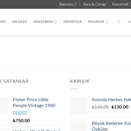
Başvuru
Soru & Cevap
Kurumsal
YFA
MAĞAZA
ARAŞTIRMA
HIZMETLER
PROJELER
L
K SATANLAR
KARIŞIK
Fisher Price Little
Aslında Herkes Hak
People Vintage 1980
Original
C
₺
140.00
₺
130.00
price
p
was:
is
Rated
4.67
₺
750.00
Büyük Kederler Kü
out of 5
₺140.00.
₺
Öyküler