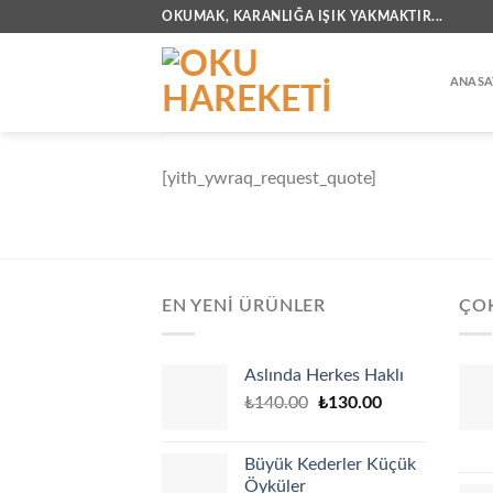
İçeriğe
OKUMAK, KARANLIĞA IŞIK YAKMAKTIR...
atla
ANASA
[yith_ywraq_request_quote]
EN YENI ÜRÜNLER
ÇO
Aslında Herkes Haklı
Original
Current
₺
140.00
₺
130.00
price
price
was:
is:
Büyük Kederler Küçük
₺140.00.
₺130.00.
Öyküler