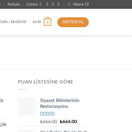
İletişim
Listem
Abone Ol
DESTEK'OL
0
OGIN / REGISTER
₺
0.00
PUAN LISTESINE GÖRE
lı
Siyaset Bilimlerinin
Restorasyonu
urrent
rice
:
Rated
5.00
Original
Current
₺
666.00
₺
664.00
çük
out of 5
130.00.
price
price