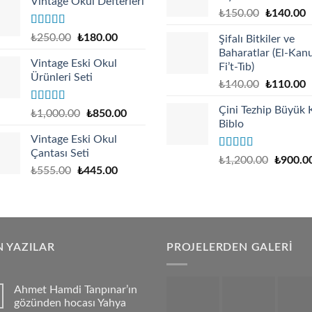
Vintage Okul Defterleri
Original
C
₺
150.00
₺
140.00
price
p
Rated
Original
Current
₺
250.00
₺
180.00
Şifalı Bitkiler ve
was:
is
4.17
out
price
price
Baharatlar (El-Kan
₺150.00.
₺
of 5
Vintage Eski Okul
was:
is:
Fi’t-Tıb)
Ürünleri Seti
₺250.00.
₺180.00.
Original
C
₺
140.00
₺
110.00
price
p
Çini Tezhip Büyük 
Rated
Original
Current
was:
is
₺
1,000.00
₺
850.00
4.00
out
Biblo
price
price
₺140.00.
₺
of 5
Vintage Eski Okul
was:
is:
Çantası Seti
₺1,000.00.
₺850.00.
Rated
5.00
₺
1,200.00
₺
900.0
out of 5
₺
555.00
₺
445.00
 YAZILAR
PROJELERDEN GALERİ
Ahmet Hamdi Tanpınar’ın
gözünden hocası Yahya