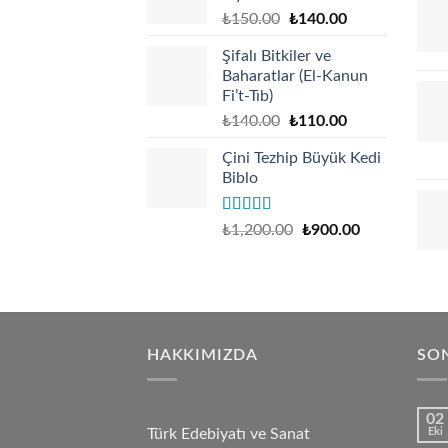
Original
Current
₺
150.00
₺
140.00
price
price
Şifalı Bitkiler ve
was:
is:
Baharatlar (El-Kanun
₺150.00.
₺140.00.
Fi’t-Tıb)
Original
Current
₺
140.00
₺
110.00
price
price
Çini Tezhip Büyük Kedi
was:
is:
Biblo
₺140.00.
₺110.00.
Rated
5.00
₺
1,200.00
₺
900.00
out of 5
HAKKIMIZDA
SON
02
Türk Edebiyatı ve Sanat
Eki