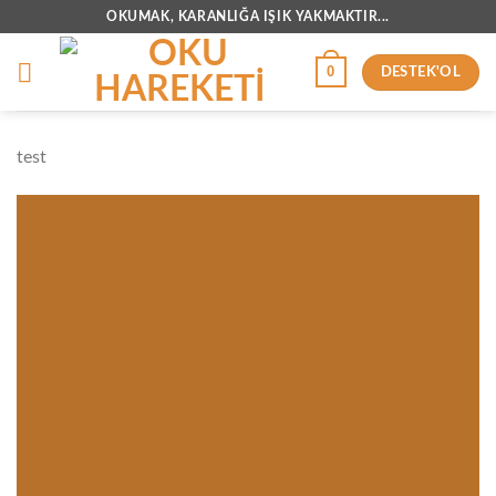
İçeriğe
OKUMAK, KARANLIĞA IŞIK YAKMAKTIR...
atla
0
DESTEK'OL
test