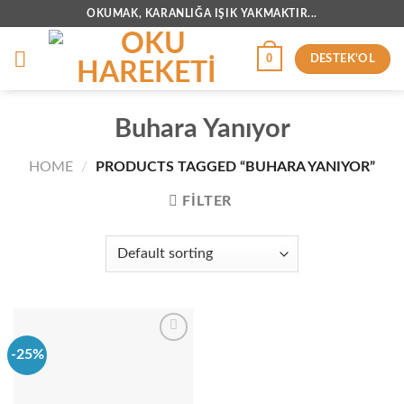
İçeriğe
OKUMAK, KARANLIĞA IŞIK YAKMAKTIR...
atla
0
DESTEK'OL
Buhara Yanıyor
HOME
/
PRODUCTS TAGGED “BUHARA YANIYOR”
FILTER
-25%