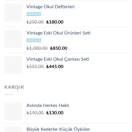
Vintage Okul Defterleri
Rated
Original
Current
₺
250.00
₺
180.00
4.17
out
price
price
of 5
Vintage Eski Okul Ürünleri Seti
was:
is:
₺250.00.
₺180.00.
Rated
Original
Current
₺
1,000.00
₺
850.00
4.00
out
price
price
of 5
Vintage Eski Okul Çantası Seti
was:
is:
₺
555.00
₺
445.00
₺1,000.00.
₺850.00.
KARIŞIK
Aslında Herkes Haklı
Original
Current
₺
140.00
₺
130.00
price
price
was:
is:
Büyük Kederler Küçük Öyküler
₺140.00.
₺130.00.