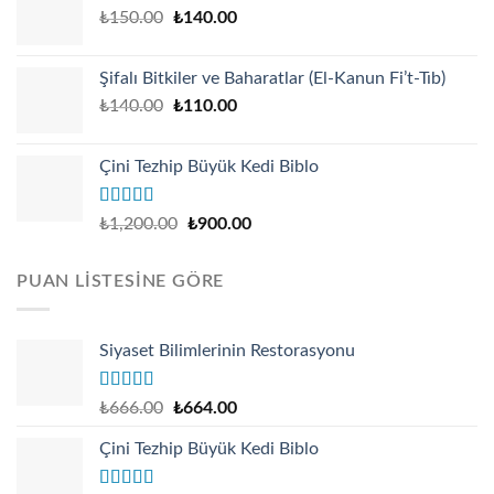
Original
Current
₺
150.00
₺
140.00
price
price
was:
is:
Şifalı Bitkiler ve Baharatlar (El-Kanun Fi’t-Tıb)
₺150.00.
₺140.00.
Original
Current
₺
140.00
₺
110.00
price
price
was:
is:
Çini Tezhip Büyük Kedi Biblo
₺140.00.
₺110.00.
Rated
5.00
₺
1,200.00
₺
900.00
out of 5
PUAN LISTESINE GÖRE
Siyaset Bilimlerinin Restorasyonu
Rated
5.00
Original
Current
₺
666.00
₺
664.00
out of 5
price
price
Çini Tezhip Büyük Kedi Biblo
was:
is:
₺666.00.
₺664.00.