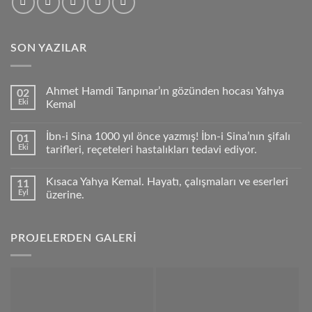
SON YAZILAR
Ahmet Hamdi Tanpınar’ın gözünden hocası Yahya
02
Eki
Kemal
İbn-i Sina 1000 yıl önce yazmış! İbn-i Sina’nın şifalı
01
Eki
tarifleri, reçeteleri hastalıkları tedavi ediyor.
Kısaca Yahya Kemal. Hayatı, çalışmaları ve eserleri
11
Eyl
üzerine.
PROJELERDEN GALERİ