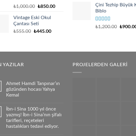
Çini Tezhip Büyük 
Rated
Original
Current
was:
is
₺
1,000.00
₺
850.00
4.00
out
Biblo
price
price
₺140.00.
₺
of 5
Vintage Eski Okul
was:
is:
Çantası Seti
₺1,000.00.
₺850.00.
Rated
5.00
₺
1,200.00
₺
900.0
out of 5
₺
555.00
₺
445.00
 YAZILAR
PROJELERDEN GALERİ
Ahmet Hamdi Tanpınar’ın
gözünden hocası Yahya
Kemal
İbn-i Sina 1000 yıl önce
yazmış! İbn-i Sina’nın şifalı
tarifleri, reçeteleri
hastalıkları tedavi ediyor.