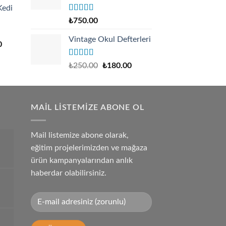
Kedi
:
Rated
4.67
110.00.
₺
750.00
out of 5
Vintage Okul Defterleri
0
Rated
Original
Current
₺
250.00
₺
180.00
4.17
out
price
price
of 5
was:
is:
₺250.00.
₺180.00.
MAIL LISTEMIZE ABONE OL
Mail listemize abone olarak,
eğitim projelerimizden ve mağaza
ürün kampanyalarından anlık
haberdar olabilirsiniz.