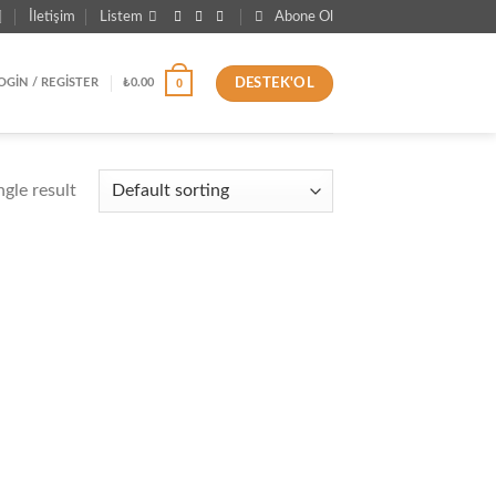
İletişim
Listem
Abone Ol
DESTEK'OL
0
OGIN / REGISTER
₺
0.00
gle result