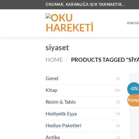
İçeriğe
OKUMAK, KARANLIĞA IŞIK YAKMAKTIR...
atla
ANASA
siyaset
HOME
/
PRODUCTS TAGGED “SIY
Genel
(6)
-0%
Kitap
(24)
Kamp
Resim & Tablo
(0)
Hediyelik Eşya
(9)
Hediye Paketleri
(0)
Antika
(1)