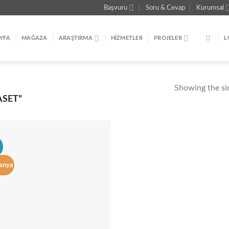
Başvuru
Soru & Cevap
Kurumsal
YFA
MAĞAZA
ARAŞTIRMA
HIZMETLER
PROJELER
L
Showing the sin
ASET”
anya