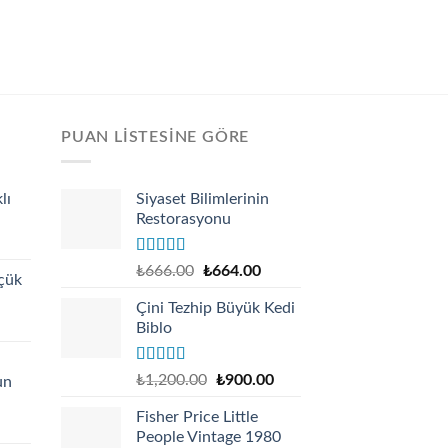
PUAN LISTESINE GÖRE
lı
Siyaset Bilimlerinin
Restorasyonu
urrent
rice
:
Rated
5.00
Original
Current
₺
666.00
₺
664.00
çük
out of 5
130.00.
price
price
Çini Tezhip Büyük Kedi
was:
is:
urrent
Biblo
₺666.00.
₺664.00.
rice
:
Rated
5.00
₺
1,200.00
₺
900.00
un
140.00.
out of 5
Fisher Price Little
urrent
People Vintage 1980
rice