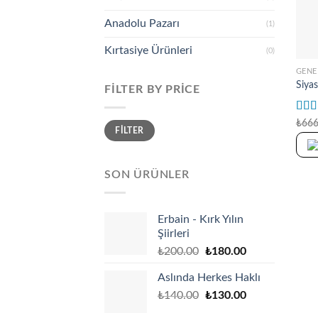
Anadolu Pazarı
(1)
+
Kırtasiye Ürünleri
(0)
GENE
Siyas
FILTER BY PRICE
Rat
₺
666
Min
Max
FILTER
out o
price
price
SON ÜRÜNLER
Erbain - Kırk Yılın
Şiirleri
Original
Current
₺
200.00
₺
180.00
price
price
Aslında Herkes Haklı
was:
is:
Original
Current
₺
140.00
₺200.00.
₺
130.00
₺180.00.
price
price