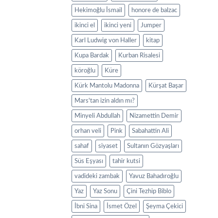
Hekimoğlu İsmail
honore de balzac
ikinci el
ikinci yeni
Jumper
Karl Ludwig von Haller
kitap
Kupa Bardak
Kurban Risalesi
köroğlu
Küre
Kürk Mantolu Madonna
Kürşat Başar
Mars'tan izin aldın mı?
Minyeli Abdullah
Nizamettin Demir
orhan veli
Pink
Sabahattin Ali
sahaf
siyaset
Sultanın Gözyaşları
Süs Eşyası
tahir kutsi
vadideki zambak
Yavuz Bahadıroğlu
Yaz
Yaz Sonu
Çini Tezhip Biblo
İbni Sina
İsmet Özel
Şeyma Çekici