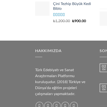
Çini Tezhip Büyük Kedi
was:
is:
Biblo
₺140.00.
₺110.00.
Rated
5.00
₺
1,200.00
₺
900.00
out of 5
HAKKIMIZDA
SON
02
Türk Edebiyatı ve Sanat
Eki
Araştırmaları Platformu
kuruluşudur. (2018) Türkiye ve
01
Dünya'da eğitim projeleri
Eki
çalışmaları yapmaktadır.