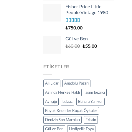
was:
is:
Fisher Price Little
₺140.00.
₺130.00.
People Vintage 1980
Rated
4.67
₺
750.00
out of 5
Gül ve Ben
Original
Current
₺
60.00
₺
55.00
price
price
was:
is:
₺60.00.
₺55.00.
ETIKETLER
Ali Lidar
Anadolu Pazarı
Aslında Herkes Haklı
asım bezirci
Ay ışığı
balzac
Buhara Yanıyor
Büyük Kederler Küçük Öyküler
Denizin Son Martıları
Erbain
Gül ve Ben
Hediyelik Eşya