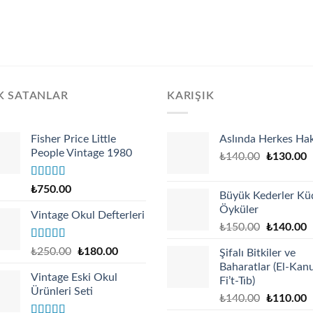
K SATANLAR
KARIŞIK
Fisher Price Little
Aslında Herkes Hak
People Vintage 1980
Original
C
₺
140.00
₺
130.00
price
p
was:
is
Rated
4.67
₺
750.00
Büyük Kederler Kü
out of 5
₺140.00.
₺
Öyküler
Vintage Okul Defterleri
Original
C
₺
150.00
₺
140.00
price
p
Rated
Original
Current
₺
250.00
₺
180.00
Şifalı Bitkiler ve
was:
is
4.17
out
price
price
Baharatlar (El-Kan
₺150.00.
₺
of 5
Vintage Eski Okul
was:
is:
Fi’t-Tıb)
Ürünleri Seti
₺250.00.
₺180.00.
Original
C
₺
140.00
₺
110.00
price
p