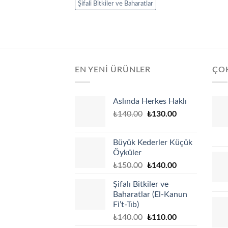
Şifali Bitkiler ve Baharatlar
EN YENI ÜRÜNLER
ÇO
Aslında Herkes Haklı
Original
Current
₺
140.00
₺
130.00
price
price
was:
is:
Büyük Kederler Küçük
₺140.00.
₺130.00.
Öyküler
Original
Current
₺
150.00
₺
140.00
price
price
Şifalı Bitkiler ve
was:
is:
Baharatlar (El-Kanun
₺150.00.
₺140.00.
Fi’t-Tıb)
Original
Current
₺
140.00
₺
110.00
price
price