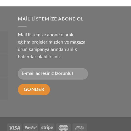
price
price
of 5
was:
is:
₺250.00.
₺180.00.
MAIL LISTEMIZE ABONE OL
Mail listemize abone olarak,
eğitim projelerimizden ve mağaza
ürün kampanyalarından anlık
haberdar olabilirsiniz.