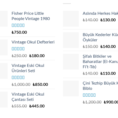
Fisher Price Little
Aslında Herkes Hak
People Vintage 1980
Original
C
₺
140.00
₺
130.00
price
p
was:
is
Rated
4.67
₺
750.00
Büyük Kederler Kü
out of 5
₺140.00.
₺
Öyküler
Vintage Okul Defterleri
Original
C
₺
150.00
₺
140.00
price
p
Rated
Original
Current
₺
250.00
₺
180.00
Şifalı Bitkiler ve
was:
is
4.17
out
price
price
Baharatlar (El-Kan
₺150.00.
₺
of 5
Vintage Eski Okul
was:
is:
Fi’t-Tıb)
Ürünleri Seti
₺250.00.
₺180.00.
Original
C
₺
140.00
₺
110.00
price
p
Çini Tezhip Büyük 
Rated
Original
Current
was:
is
₺
1,000.00
₺
850.00
4.00
out
Biblo
price
price
₺140.00.
₺
of 5
Vintage Eski Okul
was:
is:
Çantası Seti
₺1,000.00.
₺850.00.
Rated
5.00
₺
1,200.00
₺
900.0
out of 5
₺
555.00
₺
445.00