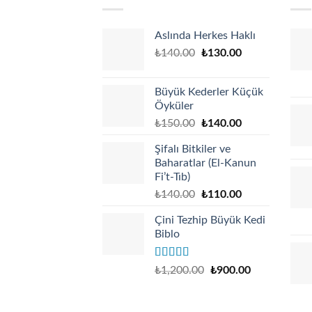
Aslında Herkes Haklı
Original
Current
₺
140.00
₺
130.00
price
price
was:
is:
Büyük Kederler Küçük
₺140.00.
₺130.00.
Öyküler
Original
Current
₺
150.00
₺
140.00
price
price
Şifalı Bitkiler ve
was:
is:
Baharatlar (El-Kanun
₺150.00.
₺140.00.
Fi’t-Tıb)
Original
Current
₺
140.00
₺
110.00
price
price
Çini Tezhip Büyük Kedi
was:
is:
Biblo
₺140.00.
₺110.00.
Rated
5.00
₺
1,200.00
₺
900.00
out of 5