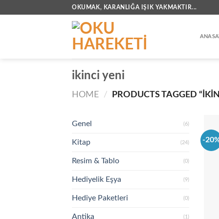
İçeriğe
OKUMAK, KARANLIĞA IŞIK YAKMAKTIR...
atla
ANASA
ikinci yeni
HOME
/
PRODUCTS TAGGED “IKINC
Genel
(6)
-20
Kitap
(24)
Resim & Tablo
(0)
Hediyelik Eşya
(9)
Hediye Paketleri
(0)
Antika
(1)