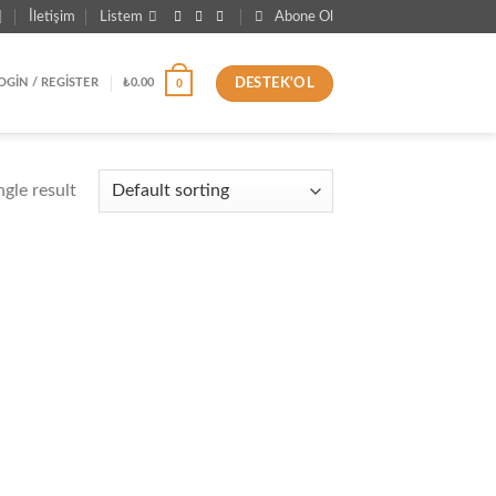
İletişim
Listem
Abone Ol
DESTEK'OL
0
OGIN / REGISTER
₺
0.00
gle result