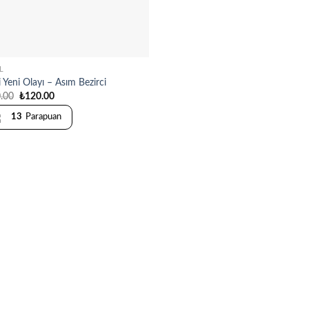
L
i Yeni Olayı – Asım Bezirci
Original
Current
.00
₺
120.00
price
price
was:
is:
13
Parapuan
₺150.00.
₺120.00.