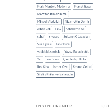
Kürk Mantolu Madonna
Kürşat Başar
Mars'tan izin aldın mı?
Minyeli Abdullah
Nizamettin Demir
orhan veli
Pink
Sabahattin Ali
sahaf
siyaset
Sultanın Gözyaşları
Süs Eşyası
tahir kutsi
vadideki zambak
Yavuz Bahadıroğlu
Yaz
Yaz Sonu
Çini Tezhip Biblo
İbni Sina
İsmet Özel
Şeyma Çekici
Şifali Bitkiler ve Baharatlar
EN YENI ÜRÜNLER
ÇO