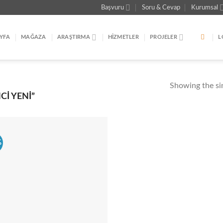
Başvuru
Soru & Cevap
Kurumsal
YFA
MAĞAZA
ARAŞTIRMA
HIZMETLER
PROJELER
L
Showing the sin
I YENI”
%