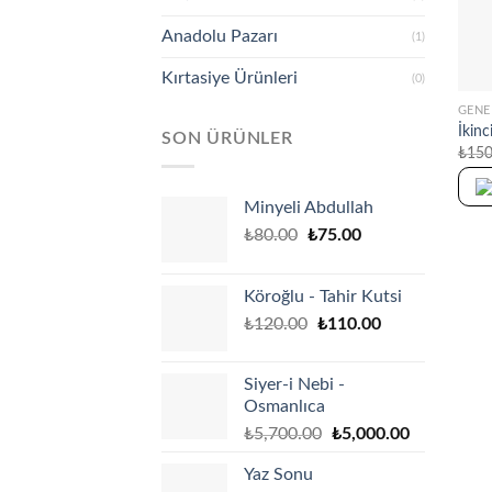
Anadolu Pazarı
(1)
+
Kırtasiye Ürünleri
(0)
GENE
İkinc
SON ÜRÜNLER
₺
150
Minyeli Abdullah
Original
Current
₺
80.00
₺
75.00
price
price
was:
is:
Köroğlu - Tahir Kutsi
₺80.00.
₺75.00.
Original
Current
₺
120.00
₺
110.00
price
price
was:
is:
Siyer-i Nebi -
₺120.00.
₺110.00.
Osmanlıca
Original
Current
₺
5,700.00
₺
5,000.00
price
price
Yaz Sonu
was:
is: