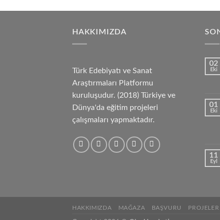
HAKKIMIZDA
SON
02
Türk Edebiyatı ve Sanat
Eki
Araştırmaları Platformu
kuruluşudur. (2018) Türkiye ve
01
Dünya'da eğitim projeleri
Eki
çalışmaları yapmaktadır.
11
Eyl
HAKKIMIZDA
MAĞAZA
BAŞVURU
PROJELER